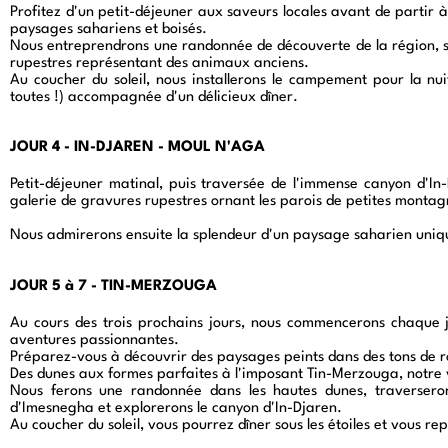
Profitez d'un petit-déjeuner aux saveurs locales avant de partir à
paysages sahariens et boisés.
Nous entreprendrons une randonnée de découverte de la région, su
rupestres représentant des animaux anciens.
Au coucher du soleil, nous installerons le campement pour la nu
toutes !) accompagnée d'un délicieux dîner.
JOUR 4 - IN-DJAREN - MOUL N'AGA
Petit-déjeuner matinal, puis traversée de l'immense canyon d'In
galerie de gravures rupestres ornant les parois de petites montag
Nous admirerons ensuite la splendeur d'un paysage saharien uniqu
JOUR 5 à 7 - TIN-MERZOUGA
Au cours des trois prochains jours, nous commencerons chaque 
aventures passionnantes.
Préparez-vous à découvrir des paysages peints dans des tons de r
Des dunes aux formes parfaites à l'imposant Tin-Merzouga, notre
Nous ferons une randonnée dans les hautes dunes, traverserons
d'Imesnegha et explorerons le canyon d'In-Djaren.
Au coucher du soleil, vous pourrez dîner sous les étoiles et vous r