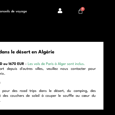
onseils de voyage
ans le désert en Algérie
AED ou 1670 EUR
-
Les vols de Paris à Alger sont inclus.
rt depuis d'autres villes, veuillez nous contacter pour
rix.
s
s pour des road trips dans le désert, du camping, des
t des couchers de soleil à couper le souffle au cœur du
.